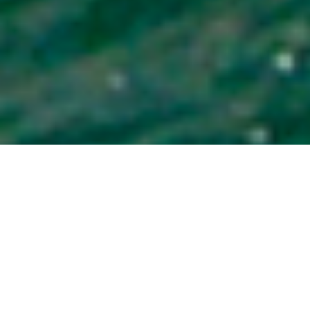
N’ HÉSITEZ PAS À NOUS
CONTACTER :
MARSEILLE : 0491540188