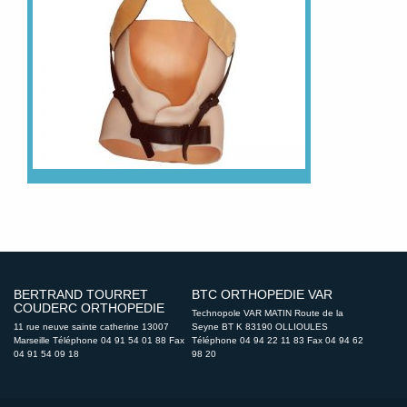
BERTRAND TOURRET
BTC ORTHOPEDIE VAR
COUDERC ORTHOPEDIE
Technopole VAR MATIN Route de la
11 rue neuve sainte catherine 13007
Seyne BT K 83190 OLLIOULES
Marseille Téléphone 04 91 54 01 88 Fax
Téléphone 04 94 22 11 83 Fax 04 94 62
04 91 54 09 18
98 20